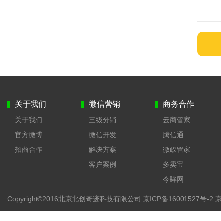
关于我们
微信营销
商务合作
关于我们
三级分销
云商管家
官方微博
微信开发
腾信通
招商合作
解决方案
微政管家
客户案例
多卖宝
今眸网
Copyright©2016北京北创奇迹科技有限公司
京ICP备16001527号-2 