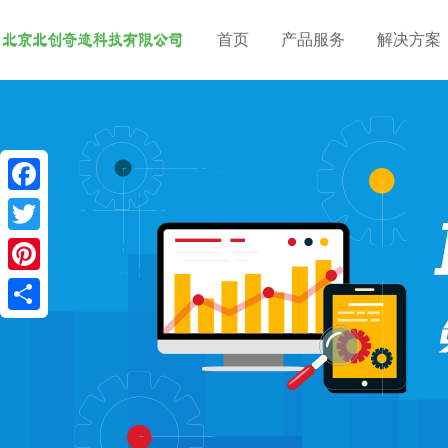
首页
产品服务
解决方案
F
a
T
c
w
P
e
i
i
S
b
t
n
h
o
t
t
a
o
e
e
r
k
r
r