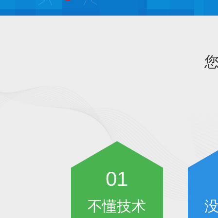
e
e
s
t
01
不懂技术